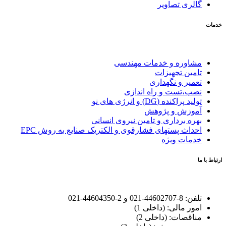
گالری تصاویر
خدمات
مشاوره و خدمات مهندسی
تامین تجهیزات
تعمیر و نگهداری
نصب،تست و راه اندازی
تولید پراکنده (DG) و انرژی های نو
آموزش و پژوهش
بهره برداری و تامین نیروی انسانی
احداث پستهای فشارقوی و الکتریک صنایع به روش EPC
خدمات ویژه
ارتباط با ما
تلفن: 8-44602707-021 و 2-44604350-021
امور مالی: (داخلی 1)
مناقصات: (داخلی 2)