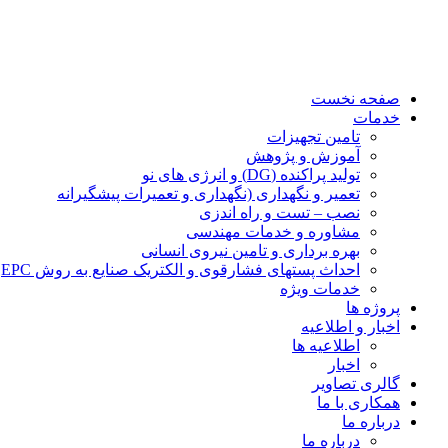
صفحه نخست
خدمات
تامین تجهیزات
آموزش و پژوهش
تولید پراکنده (DG) و انرژی های نو
تعمیر و نگهداری (نگهداری و تعمیرات پیشگیرانه
نصب – تست و راه اندزی
مشاوره و خدمات مهندسی
بهره برداری و تامین نیروی انسانی
احداث پستهای فشارقوی و الکتریک صنایع به روش EPC
خدمات ویژه
پروژه ها
اخبار و اطلاعیه
اطلاعیه ها
اخبار
گالری تصاویر
همکاری با ما
درباره ما
درباره ما