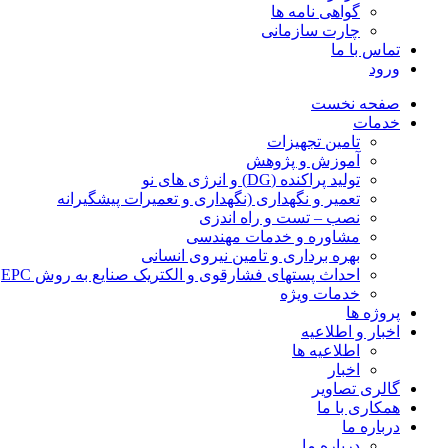
گواهی نامه ها
چارت سازمانی
تماس با ما
ورود
صفحه نخست
خدمات
تامین تجهیزات
آموزش و پژوهش
تولید پراکنده (DG) و انرژی های نو
تعمیر و نگهداری (نگهداری و تعمیرات پیشگیرانه
نصب – تست و راه اندزی
مشاوره و خدمات مهندسی
بهره برداری و تامین نیروی انسانی
احداث پستهای فشارقوی و الکتریک صنایع به روش EPC
خدمات ویژه
پروژه ها
اخبار و اطلاعیه
اطلاعیه ها
اخبار
گالری تصاویر
همکاری با ما
درباره ما
درباره ما