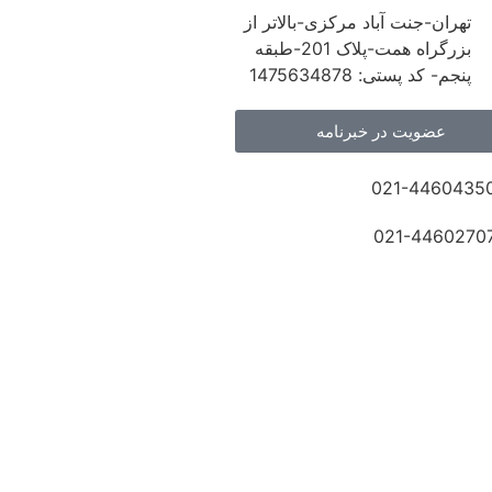
تهران-جنت آباد مرکزی-بالاتر از
بزرگراه همت-پلاک 201-طبقه
پنجم- کد پستی: 1475634878
عضویت در خبرنامه
021-4460435
021-4460270