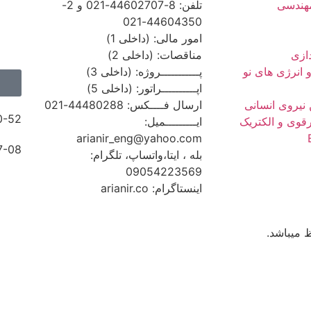
هندسی
تلفن: 8-44602707-021 و 2-
44604350-021
امور مالی: (داخلی 1)
ازی
مناقصات: (داخلی 2)
پـــــــــــروژه: (داخلی 3)
اپــــــــــراتور: (داخلی 5)
 نیروی انسانی
ارسال فــــکس: 44480288-021
0-52
قوی و الکتریک
ایـــــــــمیل:
arianir_eng@yahoo.com
7-08
بله ، ایتا،واتساپ، تلگرام:
09054223569
اینستاگرام: arianir.co
 میباشد.