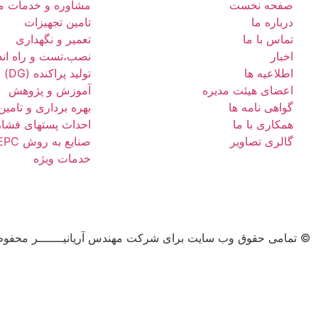
صفحه نخست
مشاوره و خدمات م
درباره ما
تامین تجهیزات
تماس با ما
تعمیر و نگهداری
اخبار
نصب،تست و راه اند
اطلاعیه ها
تولید پراکنده (DG) و انرژی های نو
اعضای هیئت مدیره
آموزش و پژوهش
گواهی نامه ها
بهره برداری و تامین
همکاری با ما
احداث پستهای فشار
گالری تصاویر
صنایع به روش EPC
خدمات ویژه
© تمامی حقوق وب سایت برای شرکت مهندس آریانیـــــــر محفوظ